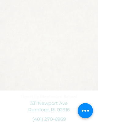
Tiger Lily Montessori School
331 Newport Ave
Rumford, RI 02916
(401) 270-6969