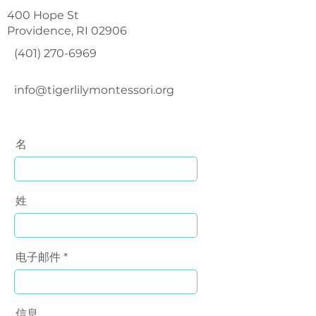
400 Hope St
Providence, RI 02906
(401) 270-6969
info@tigerlilymontessori.org
名
姓
电子邮件
信息