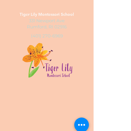
Tiger Lily Montessori School
331 Newport Ave
Rumford, RI 02916
(401) 270-6969