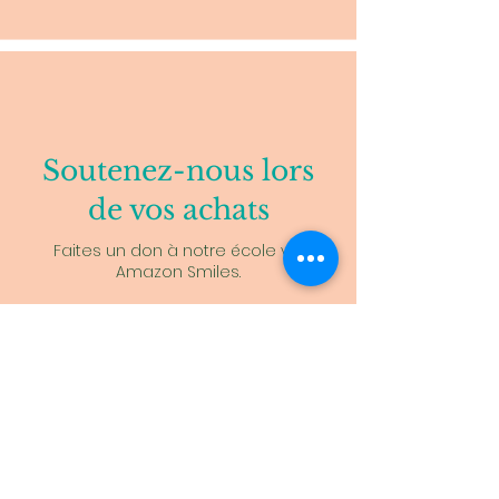
Soutenez-nous lors
de vos achats
Faites un don à notre école via
Amazon Smiles.
Tiger Lily Montessori School
331 Newport Ave
Rumford, RI 02916
(401) 270-6969