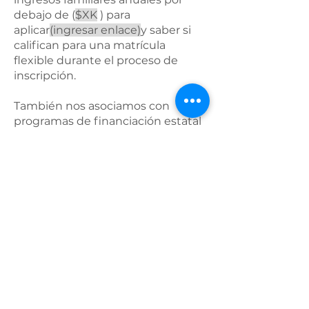
debajo de (
$XK
) para
aplicar
(ingresar enlace)
y saber si
califican para una matrícula
flexible durante el proceso de
inscripción.
También nos asociamos con
programas de financiación estatal
de cuidado infantil para ayudar
con el costo de la matrícula.
Consulte estos recursos para
obtener más información.